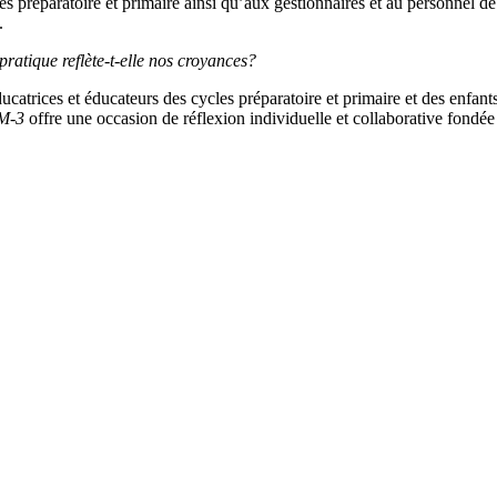
es préparatoire et primaire ainsi qu’aux gestionnaires et au personnel d
.
atique reflète-t-elle nos croyances?
ucatrices et éducateurs des cycles préparatoire et primaire et des enfant
 M-3
offre une occasion de réflexion individuelle et collaborative fondée